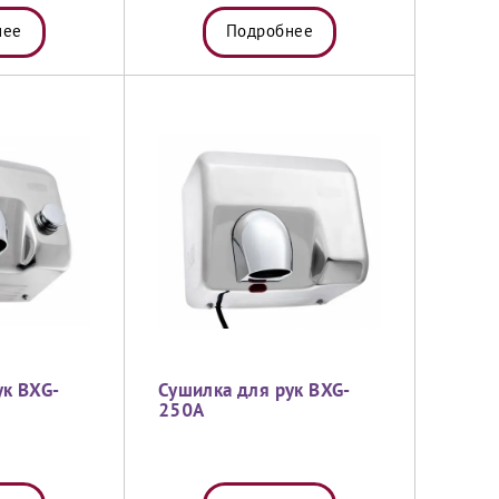
нее
Подробнее
ук BXG-
Сушилка для рук BXG-
250A