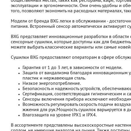
общественных местах, таких как рестораны, кафе, торго
эксплуатации и эргономичности. Они очень удобны и обе
того, позволяют экономить на расходных материалах, та
Модели от бренда BXG легки в обслуживании - достаточно
питания. Встроенный сенсор автоматически активирует с
BXG представляет инновационные разработки в области
сенсорные сушилки, которые доступны как для бюджетны
можете выбрать классические варианты или самые нове
Сушилки BXG предоставляют операторам в сфере обслуж
Гарантия от 1 до 3 лет, в зависимости от модели.
Защита от вандализма благодаря инновационным у
пластик и нержавеющая сталь.
Низкое энергопотребление.
Безопасность и надежность устройств, обеспечиваю
Сертификация, соответствующая гигиеническим и 
Сенсоры включения прибора исключают необходимос
Возможность регулировать скорость подачи воздуха
жжения для рук.Мощность сушилок варьируется в ди
Влагозащита на уровне IPX1 и IPX4.
В ассортименте представлены высокоскоростные настенн
соплом, не имеющие аналогов на рынке. Также доступн