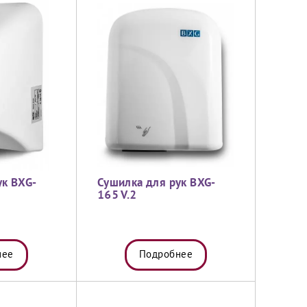
ук BXG-
Сушилка для рук BXG-
165 V.2
нее
Подробнее