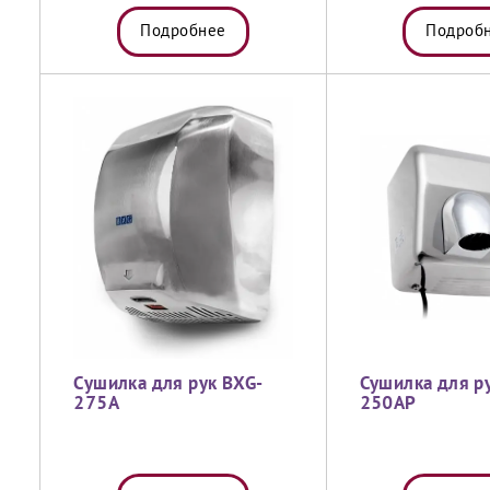
Подробнее
Подроб
Сушилка для рук BXG-
Сушилка для р
275A
250AP