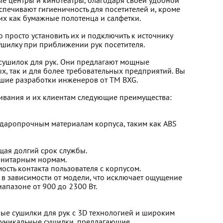
вые центры и кинотеатры, благодаря своей удобной
спечивают гигиеничность для посетителей и, кроме
ких как бумажные полотенца и салфетки.
 просто установить их и подключить к источнику
ушилку при приближении рук посетителя.
 сушилок для рук. Они предлагают мощные
х, так и для более требовательных предприятий. Вы
йшие разработки инженеров от TM BXG.
ивания и их клиентам следующие преимущества:
даропрочным материалам корпуса, таким как ABS
щая долгий срок службы.
санитарным нормам.
ть контакта пользователя с корпусом.
 в зависимости от модели, что исключает ощущение
апазоне от 900 до 2300 Вт.
ые сушилки для рук с 3D технологией и широким
ы уникальные сушилки, предлагающие