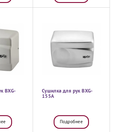
ук BXG-
Сушилка для рук BXG-
155A
нее
Подробнее