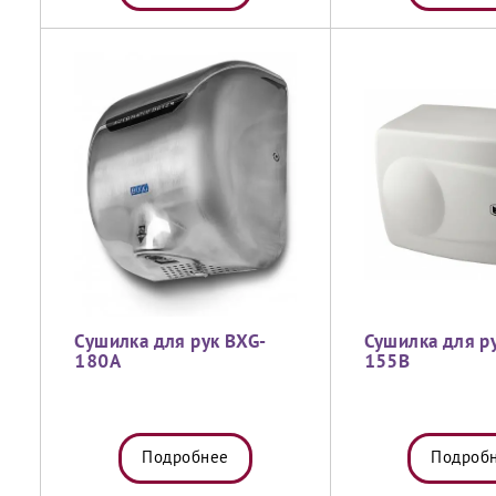
Сушилка для рук BXG-
Сушилка для р
180A
155B
Подробнее
Подроб