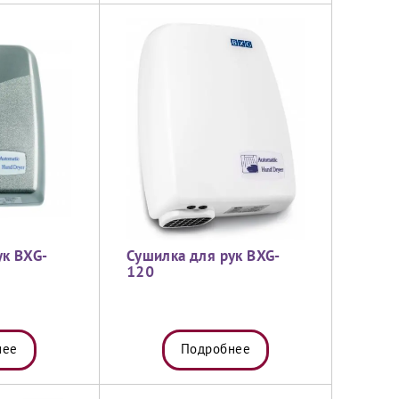
ук BXG-
Сушилка для рук BXG-
120
нее
Подробнее