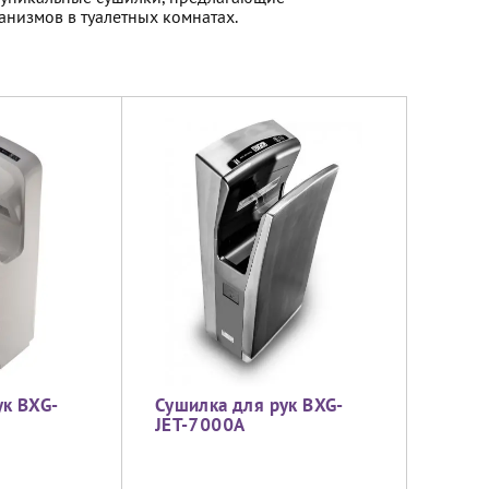
низмов в туалетных комнатах.
ук BXG-
Сушилка для рук BXG-
JET-7000A