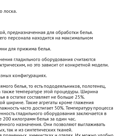
о лоска.
ой, предназначенная для обработки белья.
чего персонала находится на максимальном
ни для прижима белья.
нения гладильного оборудования считаются
трическим, но это зависит от конкретной модели.
разных конфигурациях.
мого белья, то есть пододеяльников, полотенец,
 а также температуре этой процедуры. Ширина
ья в остатке составляет не больше 25%.
ой ширине. Такие агрегаты кроме глажения
ажность часто достигает 50%. Температуру процесса
енность гладильного оборудования заключается в
е 200 килограмм белья за один час.
енного назначения. Они позволяют выглаживать
х, так и из синтетических тканей.
в прачечных, химчистках и отелях. Их можно удобно