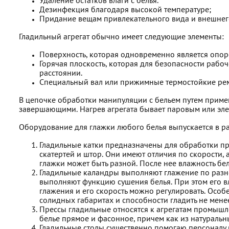
Удаление остатков влаги с белья.
Дезинфекция благодаря высокой температуре;
Придание вещам привлекательного вида и внешнег
Гладильный агрегат обычно имеет следующие элементы:
Поверхность, которая одновременно является опор
Горячая плоскость, которая для безопасности рабо
расстоянии.
Специальный вал или прижимные термостойкие рем
В цепочке обработки манипуляции с бельем путем приме
завершающими. Нагрев агрегата бывает паровым или элек
Оборудование для глажки любого белья выпускается в 
Гладильные катки предназначены для обработки пря
скатертей и штор. Они имеют отличия по скорости,
глажки может быть разной. После нее влажность бел
Гладильные каландры выполняют глажение по разн
выполняют функцию сушения белья. При этом его вл
глажения и его скорость можно регулировать. Особ
солидных габаритах и способности гладить не мене
Прессы гладильные относятся к агрегатам промышл
белье прямое и фасонное, причем как из натуральны
Гладильные столы существенно помогаю персоналу 