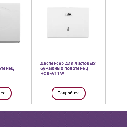
Диспенсер для листовых
отенец
бумажных полотенец
HÖR-611W
нее
Подробнее