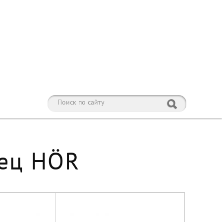
нец HÖR