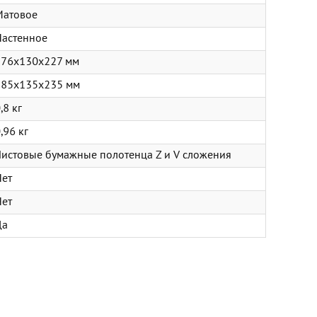
Матовое
Настенное
276х130х227 мм
285х135х235 мм
,8 кг
,96 кг
истовые бумажные полотенца Z и V сложения
Нет
Нет
Да