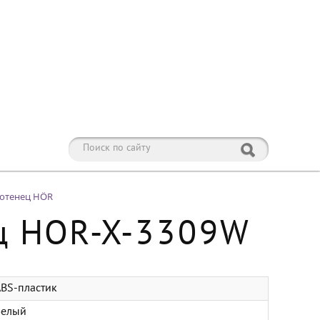
лотенец HÖR
ец HOR-X-3309W
BS-пластик
Белый