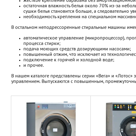
жесткое крепление барабана без амортизационной
остаточная влажность белья около 70% из-за небол
сушки белья становится больше, а следовательно у
необходимость крепления на специальном массивн
В остальном неподрессоренные стиральные машины имею
автоматическое управление (микропроцессор), пр
процесса стирки;
подача моющих средств дозирующими насосами;
повышенный отжим, что исключает из технологическ
подключение к горячей и холодной воде;
и прочее.
В нашем каталоге представлены серии «Вега» и «Лотос» з
управлением. Выпускаются с повышенным, промежуточн