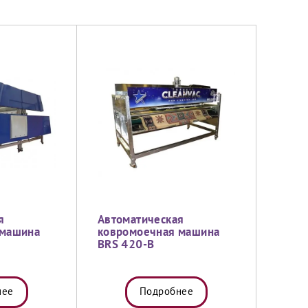
я
Автоматическая
 машина
ковромоечная машина
BRS 420-B
нее
Подробнее