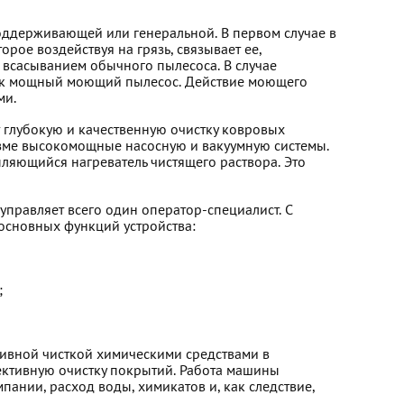
ддерживающей или генеральной. В первом случае в
рое воздействуя на грязь, связывает ее,
ся всасыванием обычного пылесоса. В случае
как мощный моющий пылесос. Действие моющего
ми.
глубокую и качественную очистку ковровых
зме высокомощные насосную и вакуумную системы.
яющийся нагреватель чистящего раствора. Это
правляет всего один оператор-специалист. С
основных функций устройства:
;
сивной чисткой химическими средствами в
ктивную очистку покрытий. Работа машины
ании, расход воды, химикатов и, как следствие,