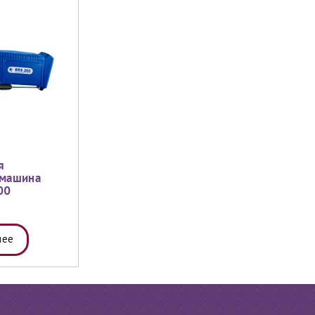
я
 машина
00
нее