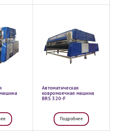
я
Автоматическая
 машина
ковромоечная машина
BRS 320-F
нее
Подробнее