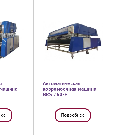
я
Автоматическая
 машина
ковромоечная машина
BRS 260-F
нее
Подробнее