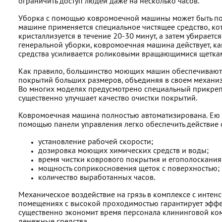
ограничить доступ людей даже на несколько часов.
Уборка с помощью ковромоечной машины может быть по
машине применяется специальное чистящее средство, кото
кристаллизуется в течение 20-30 минут, а затем убирает
генеральной уборки, ковромоечная машина действует, 
средства усиливается роликовыми вращающимися щетка
Как правило, большинство моющих машин обеспечивают 
покрытий больших размеров, объединяя в своем механи
Во многих моделях предусмотрено специальный прикрепл
существенно улучшает качество очистки покрытий.
Ковромоечная машина полностью автоматизирована. Ею у
помощью панели управления легко обеспечить действие 
установление рабочей скорости;
дозировка моющих химических средств и воды;
время чистки коврового покрытия и егополоскания
мощность соприкосновения щеток с поверхностью;
количество выработанных часов.
Механическое воздействие на грязь в комплексе с интен
помещениях с высокой проходимостью гарантирует эффе
существенно экономит время персонала клининговой комп