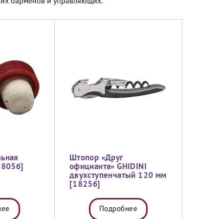
ких барменов и управляющих.
льная
Штопор «Друг
1805б]
официанта» GHIDINI
двухступенчатый 120 мм
[1825б]
нее
Подробнее