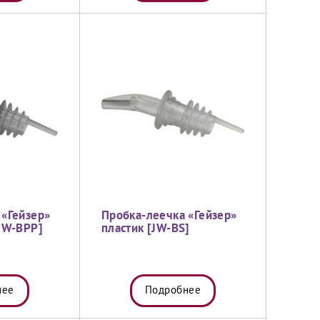
 «Гейзер»
Пробка-леечка «Гейзер»
[JW-BPP]
пластик [JW-BS]
нее
Подробнее