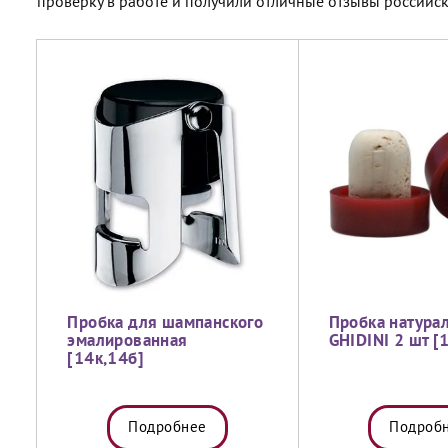
проверку в работе и получили отличные отзывы российс
Пробка для шампанского
Пробка натура
эмалированная
GHIDINI 2 шт [
[14к,14б]
Подробнее
Подроб