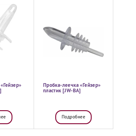
 «Гейзер»
Пробка-леечка «Гейзер»
]
пластик [JW-BA]
нее
Подробнее