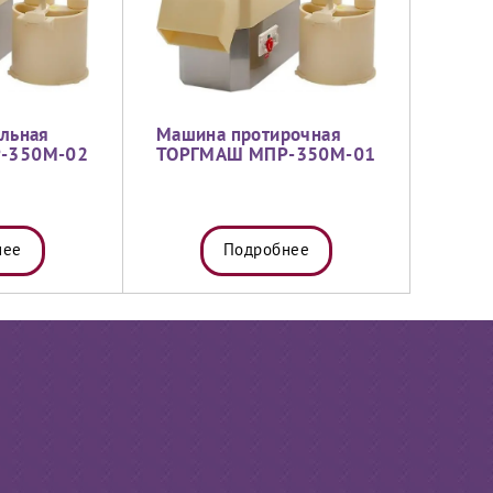
льная
Машина протирочная
-350М-02
ТОРГМАШ МПР-350М-01
нее
Подробнее