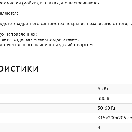
 чистки (мойки), и в таких, что настраиваются.
вляются:
аждого квадратного сантиметра покрытия независимо от того, 
ух направлениях;
ляется отдельным электродвигателем;
 качественного клининга изделий с ворсом.
ристики
6 кВт
380 В
50-60 Гц
315x200x205 с
4