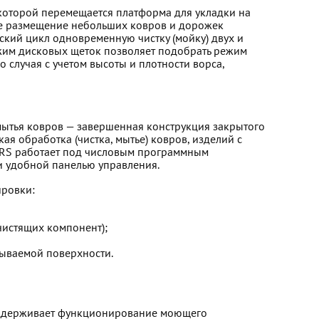
которой перемещается платформа для укладки на
е размещение небольших ковров и дорожек
ский цикл одновременную чистку (мойку) двух и
жим дисковых щеток позволяет подобрать режим
случая с учетом высоты и плотности ворса,
ытья ковров — завершенная конструкция закрытого
ая обработка (чистка, мытье) ковров, изделий с
BRS работает под числовым программным
и удобной панелью управления.
ировки:
чистящих компонент);
ываемой поверхности.
 поддерживает функционирование моющего