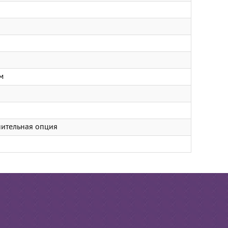
м
нительная опция