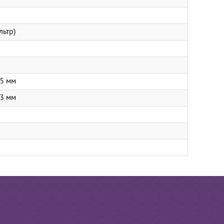
льтр)
5 мм
3 мм