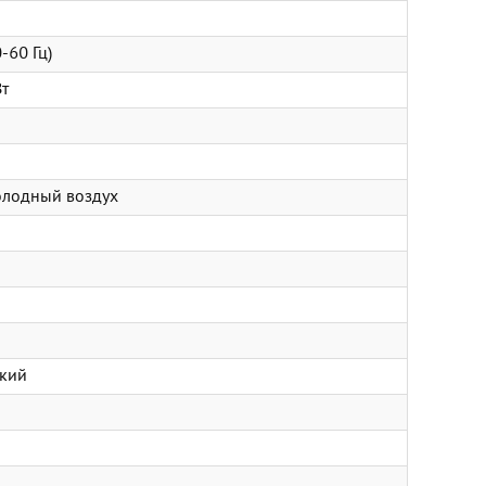
-60 Гц)
т
олодный воздух
ский