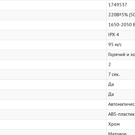
1749537
220В±5% (50
1650-2050 В
IPX 4
95 м/с
Горячий и х
2
7 сек.
Да
Да
Автоматиче
ABS-пластик
Хром
Матовое