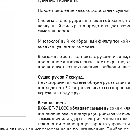
туалетной комнаты.
Новое поколение высокоскоростных сушило
Система сконструирована таким образом, что
воздушный фильтр, что предотвращает разм
самом аппарате.
Многослойный мембранный фильтр тонкой о
воздуха туалетной комнаты.
Возможные зоны контакта с руками и зоны, 
постоянное антибактериальное покрытие, к
препятствует возникновению грибков и пле
Сушка рук за 7 секунд.
Двухсторонняя система обдува рук состоит 
проходит до 30 литров воздуха со скоростью
«срезают» воду с рук.
Безопасность.
BXG-JET-7100C обладает самым высоким кла
попадание влаги вовнутрь устройства со все
замыкания или удара электрическим током 
технологии микропроцессорного управления
лки для рук или использование не по назначению. Прибор ос