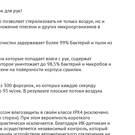
к для рук!
 позволяет стерилизовать не только воздух, но и
ножение плесени и других микроорганизмов в
чистки задерживает более 99% бактерий и пыли из
на которые попадает влага с рук, содержат
оторое уничтожает до 98,5% бактерий и микробов и
сени на поверхности корпуса сушилки.
из 300 форсунок, из которых каждую секунду
 95 м/сек. В результате плоские потоки воздуха
ссом влагозащиты в своём классе IPX4 (исключено
х сторон). При этом вероятность короткого
практически исключается. Благодаря ИК-датчикам и
 осуществляется независимый контроль, который
нащён устройством автоматического отключения на