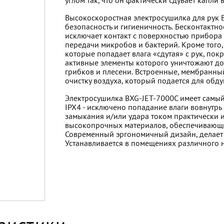
углом так, что он фактически сдувает капли 
Высокоскоростная электросушилка для рук 
безопасность и гигиеничность. Бесконтактн
исключает контакт с поверхностью прибора 
передачи микробов и бактерий. Кроме того,
которые попадает влага «сдутая» с рук, п
активные элементы которого уничтожают до
грибков и плесени. Встроенные, мембранны
очистку воздуха, который подается для обду
Электросушилка BXG-JET-7000C имеет самый 
IPX4 - исключено попадание влаги вовнутрь 
замыкания и/или удара током практически 
высокопрочных материалов, обеспечивающи
Современный эргономичный дизайн, делает
Устанавливается в помещениях различного на