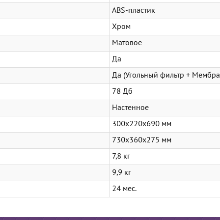
ABS-пластик
Хром
Матовое
Да
Да (Угольный фильтр + Мембр
78 Дб
Настенное
300x220x690 мм
730х360х275 мм
7,8 кг
9,9 кг
24 мес.