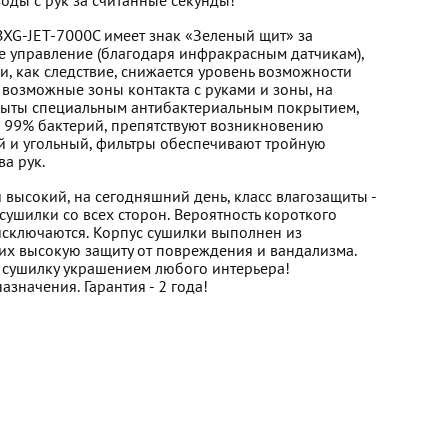
воды с рук за считанные секунды!
BXG-JET-7000C имеет знак «Зеленый щит» за
ое управление (благодаря инфракрасным датчикам),
и, как следствие, снижается уровень возможности
 возможные зоны контакта с руками и зоны, на
окрыты специальным антибактериальным покрытием,
 99% бактерий, препятствуют возникновению
й и угольный, фильтры обеспечивают тройную
ва рук.
высокий, на сегодняшний день, класс влагозащиты -
сушилки со всех сторон. Вероятность короткого
исключаются. Корпус сушилки выполнен из
х высокую защиту от повреждения и вандализма.
 сушилку украшением любого интерьера!
значения. Гарантия - 2 года!