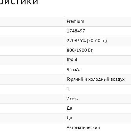
ристики
Premium
1748497
220В±5% (50-60 Гц)
800/1900 Вт
IPX 4
95 м/с
Горячий и холодный воздух
1
7 сек.
Да
Да
Автоматический