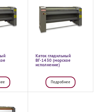
ный
Каток гладильный
кое
ВГ-1430 (морское
исполнение)
нее
Подробнее