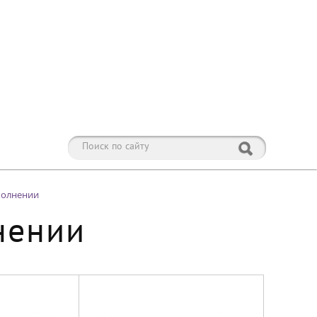
полнении
нении