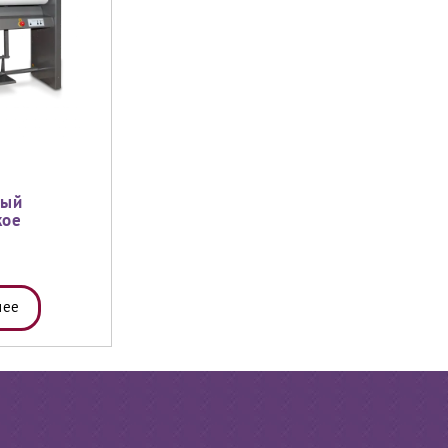
ный
кое
нее