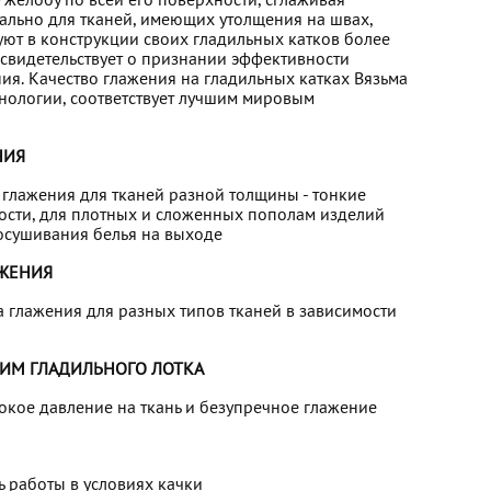
желобу по всей его поверхности, сглаживая
уально для тканей, имеющих утолщения на швах,
зуют в конструкции своих гладильных катков более
свидетельствует о признании эффективности
ия. Качество глажения на гладильных катках Вязьма
нологии, соответствует лучшим мировым
НИЯ
 глажения для тканей разной толщины - тонкие
ости, для плотных и сложенных пополам изделий
осушивания белья на выходе
АЖЕНИЯ
а глажения для разных типов тканей в зависимости
ИМ ГЛАДИЛЬНОГО ЛОТКА
кое давление на ткань и безупречное глажение
 работы в условиях качки