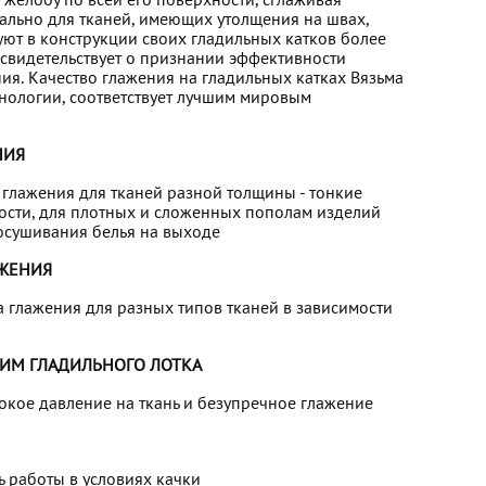
желобу по всей его поверхности, сглаживая
уально для тканей, имеющих утолщения на швах,
зуют в конструкции своих гладильных катков более
свидетельствует о признании эффективности
ия. Качество глажения на гладильных катках Вязьма
нологии, соответствует лучшим мировым
НИЯ
 глажения для тканей разной толщины - тонкие
ости, для плотных и сложенных пополам изделий
осушивания белья на выходе
АЖЕНИЯ
а глажения для разных типов тканей в зависимости
ИМ ГЛАДИЛЬНОГО ЛОТКА
кое давление на ткань и безупречное глажение
 работы в условиях качки