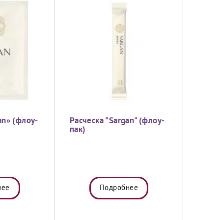
an» (флоу-
Расческа "Sargan" (флоу-
пак)
нее
Подробнее