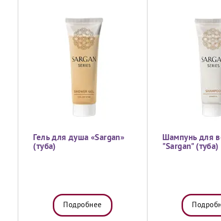
Гель для душа «Sargan»
Шампунь для в
(туба)
"Sargan" (туба)
Подробнее
Подроб