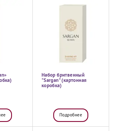
an»
Набор бритвенный
обка)
"Sargan" (картонная
коробка)
нее
Подробнее