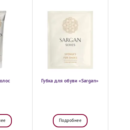
олос
Губка для обуви «Sargan»
нее
Подробнее