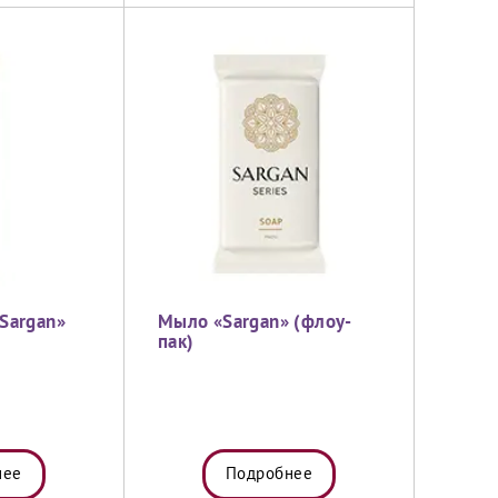
Sargan»
Мыло «Sargan» (флоу-
пак)
нее
Подробнее