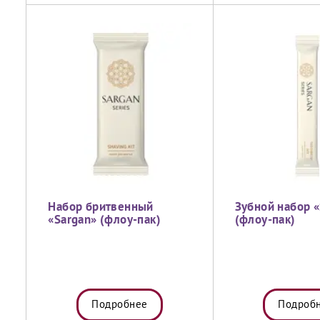
Набор бритвенный
Зубной набор «
«Sargan» (флоу-пак)
(флоу-пак)
Подробнее
Подроб