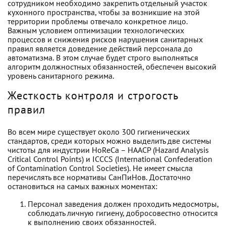
сотрудником необходимо закрепить отдельный участок
кухонного пространства, чтобы за возникшие на этой
территории проблемы отвечало конкретное лицо.
Важным условием оптимизации технологических
процессов и снижения рисков нарушения санитарных
правил является доведение действий персонала до
автоматизма. В этом случае будет строго выполняться
алгоритм должностных обязанностей, обеспечен высокий
уровень санитарного режима.
Жесткость контроля и строгость
правил
Во всем мире существует около 300 гигиенических
стандартов, среди которых можно выделить две системы
чистоты для индустрии HoReCa – HAACP (Hazard Analysis
Critical Control Points) и ICCCS (International Confederation
of Contamination Control Societies). Не имеет смысла
перечислять все нормативы СанПиНов. Достаточно
остановиться на самых важных моментах:
Персонал заведения должен проходить медосмотры,
соблюдать личную гигиену, добросовестно относится
к выполнению своих обязанностей.