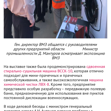
Ген. директор ВМЗ общается с руководителями
других
предприятий области Министр
промышленности Д. Мантуров осматривает экспозицию
ВМЗ
На выставке также была продемонстрирована
сдвоенная
стирально-сушильная машина ВССК-10
, которая отлично
подходит для мини-прачечных и прачечных
самообслуживания, а также высокоэкологичная
машина
химической чистки ЛВХ-8
. Кроме того, предприятие
представило особую разработку – передвижную полевую
баню, предназначенную для использования вне пунктов
постоянной дислокации военнослужащих.
В ходе деловой беседы с министром генеральный