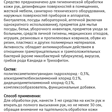
Средство предназначено для гигиенической обработки
кожи рук, дезинфекции поверхностей в помещениях,
жесткой мебели, санитарно-технического оборудования,
наружных поверхностей приборов и аппаратов,
биотуалетов, посуды лабораторной, аптечной (включая
однократного использования), предметов для мытья
посуды, белья, уборочного инвентаря, предметов ухода за
больными, средств личной гигиены, медицинских отходов,
игрушек, резиновых и пропиленовых ковриков, обуви из
резин, пластмасс и других полимерных материалов.
Активность: обладает антимикробным действием в
отношении грамотрицательных и грамположительных
бактерий (кроме микобактерий туберкулеза), вирусов,
грибов рода Кандида и Трихофитон.
Состав:
полигексаметиленгуанидин гидрохлорид - 0,3%,
алкилдиметилбензиламмоний хлорид 0,1%,
дидецилдиметиламмоний хлорид-0,1%,
комплексообразователь, функциональные добавки.
Способ применения:
Для обработки рук, нанести 3 мл средства на кисти рук и
втирать до полного высыхания рук, но не менее 30 сек,
обращая внимание на тщательность обработки кожи