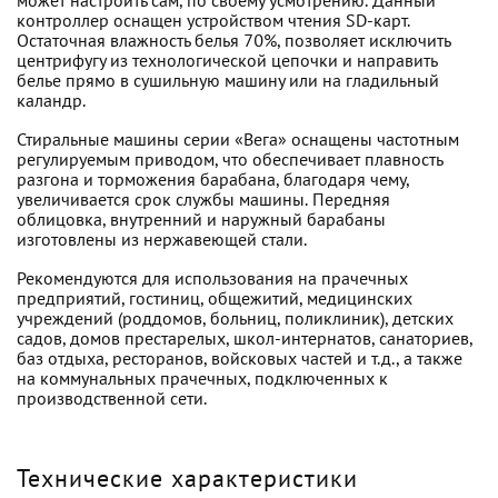
может настроить сам, по своему усмотрению. Данный
контроллер оснащен устройством чтения SD-карт.
Остаточная влажность белья 70%, позволяет исключить
центрифугу из технологической цепочки и направить
белье прямо в сушильную машину или на гладильный
каландр.
Стиральные машины серии «Вега» оснащены частотным
регулируемым приводом, что обеспечивает плавность
разгона и торможения барабана, благодаря чему,
увеличивается срок службы машины. Передняя
облицовка, внутренний и наружный барабаны
изготовлены из нержавеющей стали.
Рекомендуются для использования на прачечных
предприятий, гостиниц, общежитий, медицинских
учреждений (роддомов, больниц, поликлиник), детских
садов, домов престарелых, школ-интернатов, санаториев,
баз отдыха, ресторанов, войсковых частей и т.д., а также
на коммунальных прачечных, подключенных к
производственной сети.
Технические характеристики