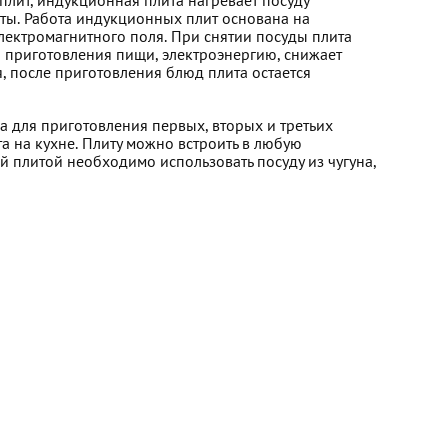
плит, индукционная плита нагревает посуду
иты. Работа индукционных плит основана на
лектромагнитного поля. При снятии посуды плита
я приготовления пищи, электроэнергию, снижает
 после приготовления блюд плита остается
 для приготовления первых, вторых и третьих
а на кухне. Плиту можно встроить в любую
 плитой необходимо использовать посуду из чугуна,