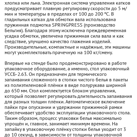
хлопка или льна. Электронная система управления катков
предусматривает плавную регулировку скорости до 5 м/
мин и температуры в пределах от 100 до 200 ºС. В
гладильных катках для обмотки вала использована
пружинная подмотка SPRINGPRESS (производство
Бельгия). Благодаря этому исключена преждевременная
усадка обмотки, увеличена прижимная сила вала и как
следствие, улучшено качество глажения изделий.
Производительные, компактные и надёжные, эти машины
могут укомплектовать прачечную на 100 кг/смену.
Впервые на стенде было продемонстрировано в работе
упаковочное оборудование, а именно, стол упаковочный
УССБ-2.63. Он предназначен для термического
запаивания сложенного в стопки чистого белья в пакеты
из полиэтиленовой плёнки в виде полурукава шириной
до 650 мм. Стол комплектуется блоком управления,
который позволяет регулировать длительность запаивания
для разных толщин плёнки. Автоматическое включение
пайки при опускании и удержании прижимной рамки
обеспечивает удобство эксплуатации упаковочного стола.
Таким образом, процесс упаковки белья максимально
упрощён и, главное, занимает минимум времени. На
запайку в упаковочную плёнку стопки белья уходит от 3
до 10 секунд, в зависимости от толщины упаковочной