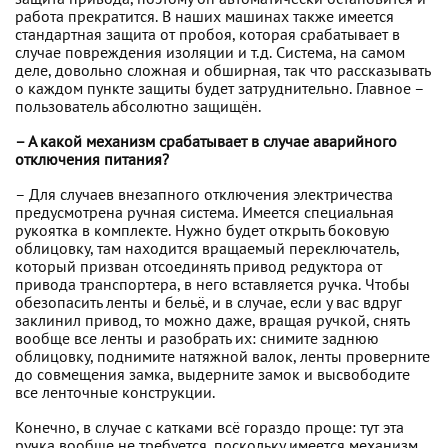
защита привода, поэтому он автоматически остановится и
работа прекратится. В наших машинах также имеется
стандартная защита от пробоя, которая срабатывает в
случае повреждения изоляции и т.д. Система, на самом
деле, довольно сложная и обширная, так что рассказывать
о каждом пункте защиты будет затруднительно. Главное –
пользователь абсолютно защищён.
– А какой механизм срабатывает в случае аварийного
отключения питания?
– Для случаев внезапного отключения электричества
предусмотрена ручная система. Имеется специальная
рукоятка в комплекте. Нужно будет открыть боковую
облицовку, там находится вращаемый переключатель,
который призван отсоединять привод редуктора от
привода транспортера, в него вставляется ручка. Чтобы
обезопасить ленты и бельё, и в случае, если у вас вдруг
заклинил привод, то можно даже, вращая ручкой, снять
вообще все ленты и разобрать их: снимите заднюю
облицовку, поднимите натяжной валок, ленты проверните
до совмещения замка, выдерните замок и высвободите
все ленточные конструкции.
Конечно, в случае с катками всё гораздо проще: тут эта
ручка вообще не требуется, поскольку имеется механизм