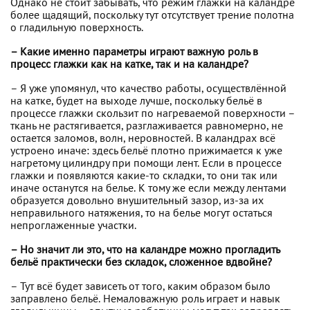
Однако не стоит забывать, что режим глажки на каландре
более щадящий, поскольку тут отсутствует трение полотна
о гладильную поверхность.
– Какие именно параметры играют важную роль в
процесс глажки как на катке, так и на каландре?
– Я уже упомянул, что качество работы, осуществлённой
на катке, будет на выходе лучше, поскольку бельё в
процессе глажки скользит по нагреваемой поверхности –
ткань не растягивается, разглаживается равномерно, не
остается заломов, волн, неровностей. В каландрах всё
устроено иначе: здесь бельё плотно прижимается к уже
нагретому цилиндру при помощи лент. Если в процессе
глажки и появляются какие-то складки, то они так или
иначе останутся на белье. К тому же если между лентами
образуется довольно внушительный зазор, из-за их
неправильного натяжения, то на белье могут остаться
непроглаженные участки.
– Но значит ли это, что на каландре можно прогладить
бельё практически без складок, сложенное вдвойне?
– Тут всё будет зависеть от того, каким образом было
заправлено бельё. Немаловажную роль играет и навык