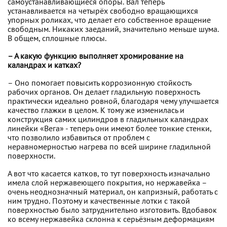
самоустанавливающиеся опоры. Вал теперь
устанавливается на четырёх свободно вращающихся
упорных роликах, что делает его собственное вращение
свободным. Никаких заеданий, значительно меньше шума.
В общем, сплошные плюсы.
– А какую функцию выполняет хромирование на
каландрах и катках?
– Оно помогает повысить коррозионную стойкость
рабочих органов. Он делает гладильную поверхность
практически идеально ровной, благодаря чему улучшается
качество глажки в целом. К тому же изменилась и
конструкция самих цилиндров в гладильных каландрах
линейки «Вега» - теперь они имеют более тонкие стенки,
что позволило избавиться от проблем с
неравномерностью нагрева по всей ширине гладильной
поверхности.
А вот что касается катков, то тут поверхность изначально
имела слой нержавеющего покрытия, но нержавейка –
очень неоднозначный материал, он капризный, работать с
ним трудно. Поэтому и качественные лотки с такой
поверхностью было затруднительно изготовить. Вдобавок
ко всему нержавейка склонна к серьёзным деформациям