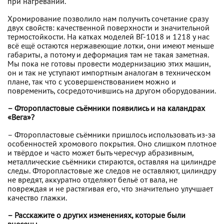
при нагревании.
Хромирование позволило нам получить сочетание сразу
двух свойств: качественной поверхности и значительной
термостойкости. На катках моделей ВГ-1018 и 1218 у нас
всё ещё остаются нержавеющие лотки, они имеют меньше
габариты, а потому и деформация там не такая заметная.
Мы пока не готовы провести модернизацию этих машин,
он и так не уступают импортным аналогам в техническом
плане, так что с усовершенствованием можно и
повременить, сосредоточившись на другом оборудовании.
– Фторопластовые съёмники появились и на каландрах
«Вега»?
– Фторопластовые съёмники пришлось использовать из-за
особенностей хромового покрытия. Оно слишком плотное
и твёрдое и часто может быть чересчур абразивным,
металлические съёмники стираются, оставляя на цилиндре
следы. Фторопластовые же следов не оставляют, цилиндру
не вредят, аккуратно отделяют бельё от вала, не
повреждая и не растягивая его, что значительно улучшает
качество глажки.
– Расскажите о других изменениях, которые были