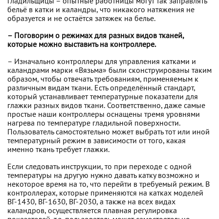
гладильщицы – опытные работницы могут так заправлять
бельё в катки и каландры, что никакого натяжения не
образуется и не остаётся затяжек на белье.
– Поговорим о режимах для разных видов тканей,
которые можно выставить на контроллере.
– Изначально контроллеры для управления катками и
каландрами марки «Вязьма» были сконструированы таким
образом, чтобы отвечать требованиям, применяемым к
различным видам ткани. Есть определённый стандарт,
который устанавливает температурные показатели для
глажки разных видов ткани. Соответственно, даже самые
простые наши контроллеры оснащены тремя уровнями
нагрева по температуре гладильной поверхности.
Пользователь самостоятельно может выбрать тот или иной
температурный режим в зависимости от того, какая
именно ткань требует глажки.
Если следовать инструкции, то при переходе с одной
температуры на другую нужно давать катку возможно и
некоторое время на то, что перейти в требуемый режим. В
контроллерах, которые применяются на катках моделей
ВГ-1430, ВГ-1630, ВГ-2030, а также на всех видах
каландров, осуществляется плавная регулировка