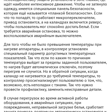
необходимостью). Защита установлена в зоне глажки, где
идёт наиболее интенсивное движение. Чтобы не затянуло
одежду, имеется специальная панель безопасности,
которая ещё называется «планкой безопасности». Если
что-то попадёт, то сработают микропереключатели,
привод остановится, а на каландрах включится реверс,
чтобы пользователь мог спокойно достать бельё. Если
требуется аварийная остановка, то можно
воспользоваться аварийным выключателем.
Для того чтобы не было превышения температуры при
нагреве аппаратуры, в контроллере установлен
специальный параметр допустимых температурных
показателей. Так что если по каким-то причинам
температура выйдет за пределы заданной пользователем,
то нагрев будет автоматически отключён, поэтому
перегрев не случится. Но в обратной ситуации, когда
каландр не нагревается до требуемой температуры, то
контроллер просигнализирует пользователю о том, что,
возможно, есть неполадки с тэнами. Так что нужно
провести профилактику, заменить неисправные детали.
В случае перегрузок во время активной работы
оборудования, в аварийных ситуациях, при
повреждениях, неправильной загрузке белья, сработает