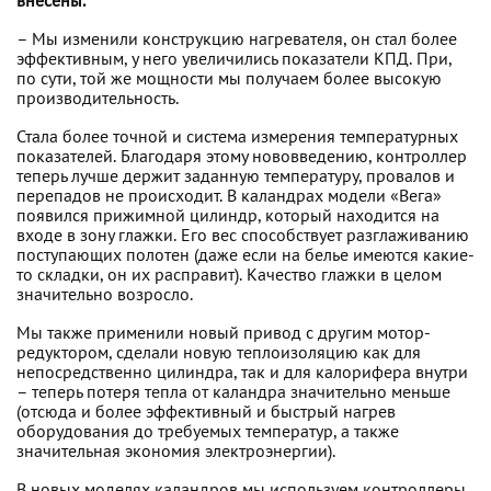
внесены.
– Мы изменили конструкцию нагревателя, он стал более
эффективным, у него увеличились показатели КПД. При,
по сути, той же мощности мы получаем более высокую
производительность.
Стала более точной и система измерения температурных
показателей. Благодаря этому нововведению, контроллер
теперь лучше держит заданную температуру, провалов и
перепадов не происходит. В каландрах модели «Вега»
появился прижимной цилиндр, который находится на
входе в зону глажки. Его вес способствует разглаживанию
поступающих полотен (даже если на белье имеются какие-
то складки, он их расправит). Качество глажки в целом
значительно возросло.
Мы также применили новый привод с другим мотор-
редуктором, сделали новую теплоизоляцию как для
непосредственно цилиндра, так и для калорифера внутри
– теперь потеря тепла от каландра значительно меньше
(отсюда и более эффективный и быстрый нагрев
оборудования до требуемых температур, а также
значительная экономия электроэнергии).