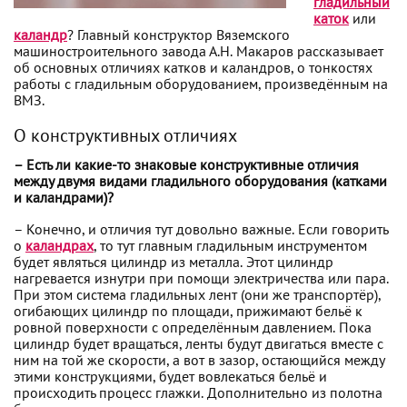
гладильный
каток
или
каландр
? Главный конструктор Вяземского
машиностроительного завода А.Н. Макаров рассказывает
об основных отличиях катков и каландров, о тонкостях
работы с гладильным оборудованием, произведённым на
ВМЗ.
О конструктивных отличиях
– Есть ли какие-то знаковые конструктивные отличия
между двумя видами гладильного оборудования (катками
и каландрами)?
– Конечно, и отличия тут довольно важные. Если говорить
о
каландрах
, то тут главным гладильным инструментом
будет являться цилиндр из металла. Этот цилиндр
нагревается изнутри при помощи электричества или пара.
При этом система гладильных лент (они же транспортёр),
огибающих цилиндр по площади, прижимают бельё к
ровной поверхности с определённым давлением. Пока
цилиндр будет вращаться, ленты будут двигаться вместе с
ним на той же скорости, а вот в зазор, остающийся между
этими конструкциями, будет вовлекаться бельё и
происходить процесс глажки. Дополнительно из полотна