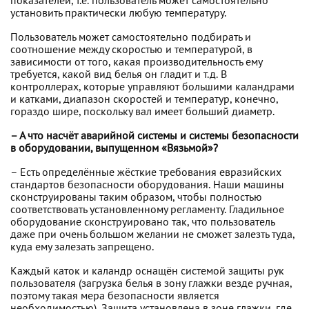
показателей, т.е. пользователь может самостоятельно
установить практически любую температуру.
Пользователь может самостоятельно подбирать и
соотношение между скоростью и температурой, в
зависимости от того, какая производительность ему
требуется, какой вид белья он гладит и т.д. В
контроллерах, которые управляют большими каландрами
и катками, диапазон скоростей и температур, конечно,
гораздо шире, поскольку вал имеет больший диаметр.
– А что насчёт аварийной системы и системы безопасности
в оборудовании, выпущенном «Вязьмой»?
– Есть определённые жёсткие требования евразийских
стандартов безопасности оборудования. Наши машины
сконструированы таким образом, чтобы полностью
соответствовать установленному регламенту. Гладильное
оборудование сконструировано так, что пользователь
даже при очень большом желании не сможет залезть туда,
куда ему залезать запрещено.
Каждый каток и каландр оснащён системой защиты рук
пользователя (загрузка белья в зону глажки везде ручная,
поэтому такая мера безопасности является