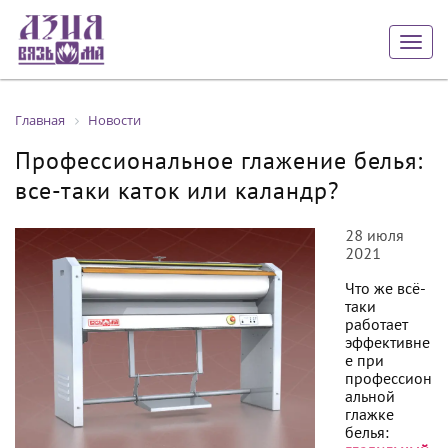
Togg
navig
Главная
Новости
Профессиональное глажение белья:
все-таки каток или каландр?
28 июля
2021
Что же всё-
таки
работает
эффективне
е при
профессион
альной
глажке
белья: