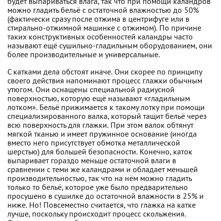
будет выпариваться влага, так что при помощи каландров
можно гладить бельё с остаточной влажностью до 50%
(фактически сразу после отжима в центрифуге или в
стирально-отжимной машинке с отжимом). По причине
таких конструктивных особенностей каландры часто
называют ещё сушильно-гладильным оборудованием, они
более производительные и универсальные.
С катками дела обстоят иначе. Они скорее по принципу
своего действия напоминают процесс глажки обычным
утюгом. Они оснащены специальной радиусной
поверхностью, которую ещё называют «гладильным
лотком». Бельё прижимается к такому лотку при помощи
специализированного валка, который тащит бельё через
всю поверхность для глажки. При этом валок обтянут
мягкой тканью и имеет пружинное основание (иногда
вместо него присутствует обмотка металлической
шерстью) для большей безопасности. Конечно, каток
выпаривает гораздо меньше остаточной влаги в
сравнении с теми же каландрами и обладает меньшей
производительностью, так что на нём можно гладить
только то бельё, которое уже было предварительно
просушено в сушилке до остаточной влажности в 25% и
ниже. Но! Повсеместно считается, что глажка на катке
лучше, поскольку происходит процесс скольжения.