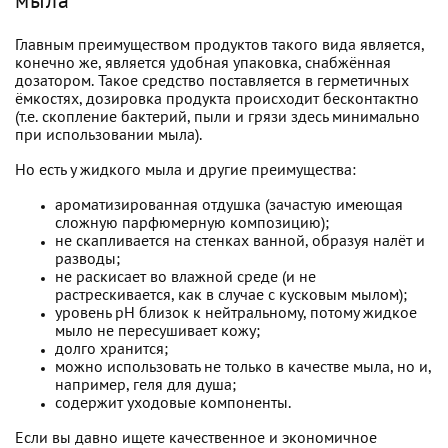
мыла
Главным преимуществом продуктов такого вида является,
конечно же, является удобная упаковка, снабжённая
дозатором. Такое средство поставляется в герметичных
ёмкостях, дозировка продукта происходит бесконтактно
(т.е. скопление бактерий, пыли и грязи здесь минимально
при использовании мыла).
Но есть у жидкого мыла и другие преимущества:
ароматизированная отдушка (зачастую имеющая
сложную парфюмерную композицию);
не скапливается на стенках ванной, образуя налёт и
разводы;
не раскисает во влажной среде (и не
растрескивается, как в случае с кусковым мылом);
уровень рН близок к нейтральному, потому жидкое
мыло не пересушивает кожу;
долго хранится;
можно использовать не только в качестве мыла, но и,
например, геля для душа;
содержит уходовые компоненты.
Если вы давно ищете качественное и экономичное