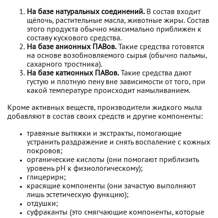
На базе натуральных соединений.
В состав входит
щёлочь, растительные масла, животные жиры. Состав
этого продукта обычно максимально приближен к
составу кускового средства.
На базе анионных ПАВов.
Такие средства готовятся
на основе возобновляемого сырья (обычно пальмы,
сахарного тростника).
На базе катионных ПАВов.
Такие средства дают
густую и плотную пену вне зависимости от того, при
какой температуре происходит намыливанием.
Кроме активных веществ, производители жидкого мыла
добавляют в состав своих средств и другие компоненты:
травяные вытяжки и экстракты, помогающие
устранить раздражение и снять воспаление с кожных
покровов;
органические кислоты (они помогают приблизить
уровень рН к физиологическому);
глицерирн;
красящие компоненты (они зачастую выполняют
лишь эстетическую функцию);
отдушки;
суфраканты (это смягчающие компоненты, которые