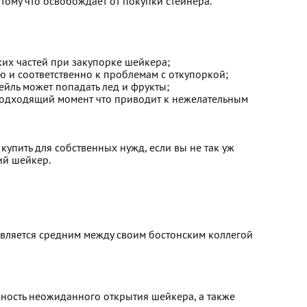
тому что освобождает от покупки стейнера.
ких частей при закупорке шейкера;
 и соответственно к проблемам с откупоркой;
ейль может попадать лед и фрукты;
подходящий момент что приводит к нежелательным
купить для собственных нужд, если вы не так уж
ий шейкер.
является средним между своим бостонским коллегой
ожность неожиданного открытия шейкера, а также