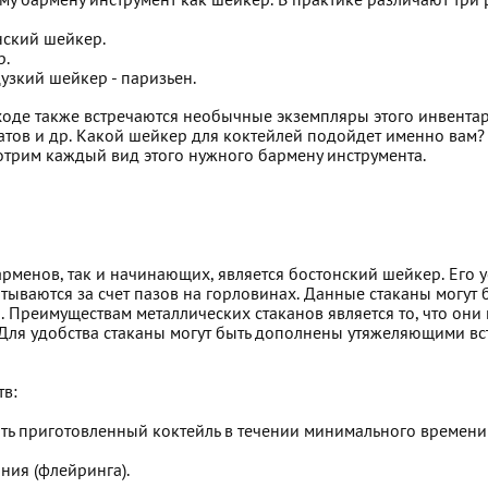
му бармену инструмент как шейкер. В практике различают три
нский шейкер.
р.
узкий шейкер - паризьен.
ходе также встречаются необычные экземпляры этого инвентар
атов и др. Какой шейкер для коктейлей подойдет именно вам? 
отрим каждый вид этого нужного бармену инструмента.
енов, так и начинающих, является бостонский шейкер. Его ус
ываются за счет пазов на горловинах. Данные стаканы могут бы
а. Преимуществам металлических стаканов является то, что они
 Для удобства стаканы могут быть дополнены утяжеляющими вс
тв:
ать приготовленный коктейль в течении минимального времени
ния (флейринга).