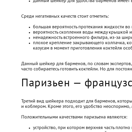
данный шейкер для удобства барменов имеет в
Среди негативных качеств стоит отметить:
большая вероятность протекания жидкости во 
вероятность скопления воды между крышкой и 
ненадежность встроенного фильтра, из-за шир
плохое крепление закрывающего колпачка, ко
казусам в момент приготовления коктейля осо
Данный шейкер для барменов, по словам экспертов, и
часто собираетесь готовить коктейли. Но для пост
Паризьен — француз
Третий вид шейкера подходит для барменов, котор
и коблером. Кроме этого, его удобство неоспоримо, 
Положительными качествами паризьена являются:
устройство, при котором верхняя часть плотно