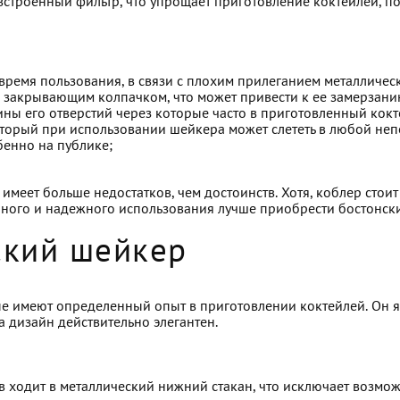
строенный фильтр, что упрощает приготовление коктейлей, по
время пользования, в связи с плохим прилеганием металличес
закрывающим колпачком, что может привести к ее замерзанию
ины его отверстий через которые часто в приготовленный кокт
торый при использовании шейкера может слететь в любой не
бенно на публике;
меет больше недостатков, чем достоинств. Хотя, коблер стоит 
оянного и надежного использования лучше приобрести бостонск
ский шейкер
ые имеют определенный опыт в приготовлении коктейлей. Он 
а дизайн действительно элегантен.
 в ходит в металлический нижний стакан, что исключает возм