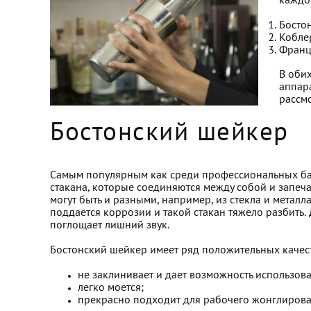
каждо
Босто
Кобле
Франц
В оби
аппар
рассм
Бостонский шейкер
Самым популярным как среди профессиональных барм
стакана, которые соединяются между собой и запечат
могут быть и разными, например, из стекла и металл
поддается коррозии и такой стакан тяжело разбить.
поглощает лишний звук.
Бостонский шейкер имеет ряд положительных качес
не заклинивает и дает возможность использов
легко моется;
прекрасно подходит для рабочего жонглирова