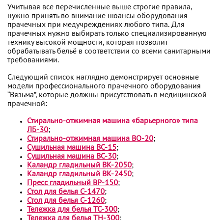
Учитывая все перечисленные выше строгие правила,
нужно принять во внимание нюансы оборудования
прачечных при медучреждениях любого типа. Для
прачечных нужно выбирать только специализированную
технику высокой мощности, которая позволит
обрабатывать бельё в соответствии со всеми санитарными
требованиями.
Следующий список наглядно демонстрирует основные
модели профессионального прачечного оборудования
“Вязьма”, которые должны присутствовать в медицинской
прачечной:
Стирально-отжимная машина «барьерного» типа
ЛБ-30
;
Стирально-отжимная машина ВО-20
;
Сушильная машина ВС-15
;
Сушильная машина ВС-30
;
Каландр гладильный ВК-2050
;
Каландр гладильный ВК-2450
;
Пресс гладильный ВР-150
;
Стол для белья С-1470
;
Стол для белья С-1260
;
Тележка для белья ТС-300
;
Тележка для белья ТН-300
;