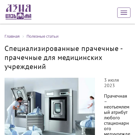
Togg
navig
Главная
Полезные статьи
Специализированные прачечные -
прачечные для медицинских
учреждений
3 июля
2023
Прачечная
–
неотъемлем
ый атрибут
любого
стационарн
ого
медучрежде