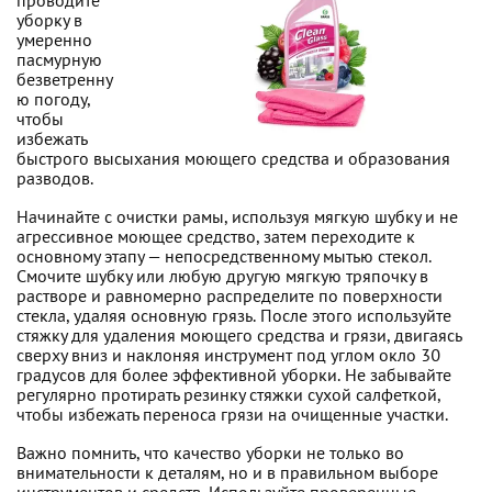
проводите
уборку в
умеренно
пасмурную
безветренну
ю погоду,
чтобы
избежать
быстрого высыхания моющего средства и образования
разводов.
Начинайте с очистки рамы, используя мягкую шубку и не
агрессивное моющее средство, затем переходите к
основному этапу — непосредственному мытью стекол.
Смочите шубку или любую другую мягкую тряпочку в
растворе и равномерно распределите по поверхности
стекла, удаляя основную грязь. После этого используйте
стяжку для удаления моющего средства и грязи, двигаясь
сверху вниз и наклоняя инструмент под углом окло 30
градусов для более эффективной уборки. Не забывайте
регулярно протирать резинку стяжки сухой салфеткой,
чтобы избежать переноса грязи на очищенные участки.
Важно помнить, что качество уборки не только во
внимательности к деталям, но и в правильном выборе