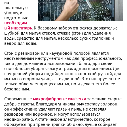
на
тщательную
уборку, и
подготовьте
необходим
ый инвентарь
. К базовому набору относятся держатель с
шубкой для мытья стекол, стяжка (сгон) для удаления
воды, средство для мытья, несколько сухих тряпочек и
ведро для воды.
Сгон с резиновой или каучуковой полосой является
неотъемлемым инструментом как для профессионального,
так и для домашнего использования благодаря своей
способности убирать влагу и грязь одним движением. Для
внутренней уборки подойдет сгон с короткой ручкой, для
мытья со стороны улицы — с длинной. Этот инструмент не
только облегчает процесс мытья, но и делает его более
безопасным.
Современные
микрофибровые салфетки
заменили старые
добрые газеты. Благодаря уникальному составу волокон,
они эффективно удаляют грязь и пыль, не оставляя
разводов или ворсинок, и могут использоваться
неоднократно. А статическое электричество, которое
образуется при трении тряпки об окно, лучше собирает