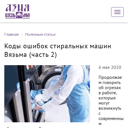
Togg
navig
Главная
Полезные статьи
Коды ошибок стиральных машин
Вязьма (часть 2)
6 мая 2020
Продолжае
м говорить
об огрехах
в работе,
которые
могут
возникнуть
с
современны
м