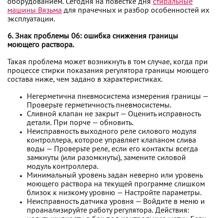
оборудованием. Сегодня на повестке дня
стиральные
машины Вязьма
для прачечных и разбор особенностей их
эксплуатации.
6. Знак проблемы 06: ошибка снижения границы
моющего раствора.
Такая проблема может возникнуть в том случае, когда при
процессе стирки показания регулятора границы моющего
состава ниже, чем задано в характеристиках.
Негерметична пневмосистема измерения границы —
Проверьте герметичность пневмосистемы.
Сливной клапан не закрыт — Оценить исправность
детали. При порче — обновить.
Неисправность выходного реле силового модуля
контроллера, которое управляет клапаном слива
воды — Проверьте реле, если его контакты всегда
замкнуты (или разомкнуты), замените силовой
модуль контроллера.
Минимальный уровень задан неверно или уровень
моющего раствора на текущей программе слишком
близок к низкому уровню — Настройте параметры.
Неисправность датчика уровня — Войдите в меню и
проанализируйте работу регулятора. Действия: