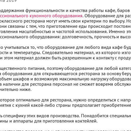
рта 2019
оддержания функциональности и качества работы кафе, баров 
ссионального кухонного оборудования
. Оборудование для ра
оклассного ресторана могут иметь свои критерии по выбору. 
они связаны с тем, что приготовление еды происходит постоян
товления масштабностью и частотой использования. Именно это
ссионального оборудования: долговечность, прочность и высо
о учитываться то, что оборудование для любого вида кафе бу
сти и температуры. Следовательно материал, из которого изго
и этом материал должен быть разрешенным к контакту с проду
ественного питания, поэтому оборудование для любой катего
а оборудования для открывающегося ресторана за основу бер
ь объем шкафов и возможную максимальную нагрузку оборудов
в наличии для ресторана персонал не сможет вовремя обслужи
ачительно ниже.
оторое оптимально для ресторана, нужно определиться с нап
ятия с кухней какой-либо страны предполагает приобретение
ь специфику этих видов производства. Понадобится специаль
ны и аппараты для приготовления коктейлей.