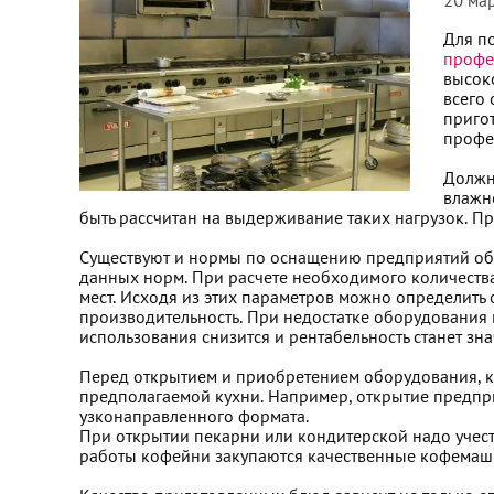
20 ма
Для п
профе
высок
всего 
приго
профе
Должн
влажно
быть рассчитан на выдерживание таких нагрузок. Пр
Существуют и нормы по оснащению предприятий общ
данных норм. При расчете необходимого количеств
мест. Исходя из этих параметров можно определит
производительность. При недостатке оборудования 
использования снизится и рентабельность станет зн
Перед открытием и приобретением оборудования, к
предполагаемой кухни. Например, открытие предпри
узконаправленного формата.
При открытии пекарни или кондитерской надо учест
работы кофейни закупаются качественные кофемаши