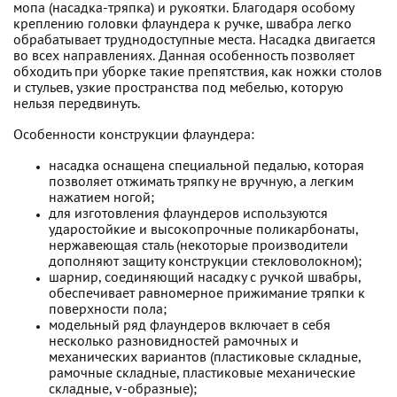
мопа (насадка-тряпка) и рукоятки. Благодаря особому
креплению головки флаундера к ручке, швабра легко
обрабатывает труднодоступные места. Насадка двигается
во всех направлениях. Данная особенность позволяет
обходить при уборке такие препятствия, как ножки столов
и стульев, узкие пространства под мебелью, которую
нельзя передвинуть.
Особенности конструкции флаундера:
насадка оснащена специальной педалью, которая
позволяет отжимать тряпку не вручную, а легким
нажатием ногой;
для изготовления флаундеров используются
ударостойкие и высокопрочные поликарбонаты,
нержавеющая сталь (некоторые производители
дополняют защиту конструкции стекловолокном);
шарнир, соединяющий насадку с ручкой швабры,
обеспечивает равномерное прижимание тряпки к
поверхности пола;
модельный ряд флаундеров включает в себя
несколько разновидностей рамочных и
механических вариантов (пластиковые складные,
рамочные складные, пластиковые механические
складные, v-образные);