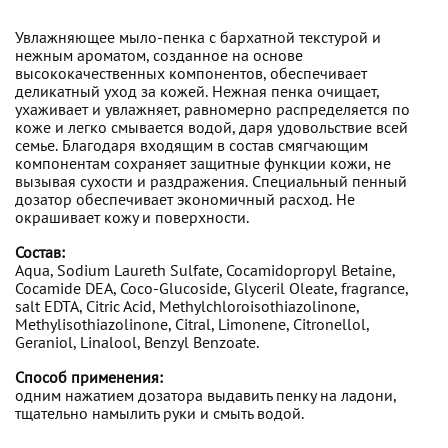
Увлажняющее мыло-пенка с бархатной текстурой и
нежным ароматом, созданное на основе
высококачественных компонентов, обеспечивает
деликатный уход за кожей. Нежная пенка очищает,
ухаживает и увлажняет, равномерно распределяется по
коже и легко смывается водой, даря удовольствие всей
семье. Благодаря входящим в состав смягчающим
компонентам сохраняет защитные функции кожи, не
вызывая сухости и раздражения. Специальный пенный
дозатор обеспечивает экономичный расход. Не
окрашивает кожу и поверхности.
Состав:
Aqua, Sodium Laureth Sulfate, Cocamidopropyl Betaine,
Cocamide DEA, Coco-Glucoside, Glyceril Oleate, fragrance,
salt EDTA, Citric Acid, Methylchloroisothiazolinone,
Methylisothiazolinone, Citral, Limonene, Citronellol,
Geraniol, Linalool, Benzyl Benzoate.
Способ применения:
одним нажатием дозатора выдавить пенку на ладони,
тщательно намылить руки и смыть водой.