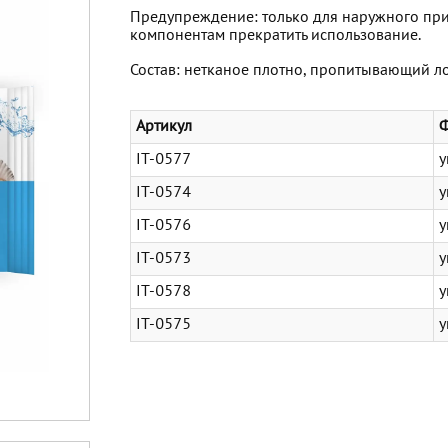
Предупреждение: только для наружного при
компонентам прекратить использование.
Состав: нетканое плотно, пропитывающий ло
Артикул
Ф
IT-0577
у
IT-0574
у
IT-0576
у
IT-0573
у
IT-0578
у
IT-0575
у