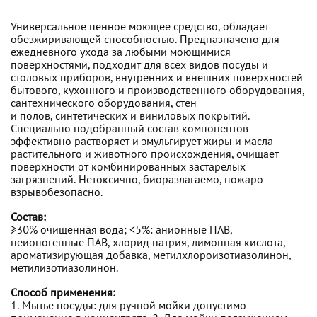
Универсальное пенное моющее средство, обладает
обезжиривающей способностью. Предназначено для
ежедневного ухода за любыми моющимися
поверхностями, подходит для всех видов посуды и
столовых приборов, внутренних и внешних поверхностей
бытового, кухонного и производственного оборудования,
сантехнического оборудования, стен
и полов, синтетических и виниловых покрытий.
Специально подобранный состав компонентов
эффективно растворяет и эмульгирует жиры и масла
растительного и животного происхождения, очищает
поверхности от комбинированных застарелых
загрязнений. Нетоксично, биоразлагаемо, пожаро-
взрывобезопасно.
Состав:
≥30% очищенная вода; <5%: анионные ПАВ,
неионогенные ПАВ, хлорид натрия, лимонная кислота,
ароматизирующая добавка, метилхлороизотиазолинон,
метилизотиазолинон.
Способ применения:
1. Мытье посуды: для ручной мойки допустимо