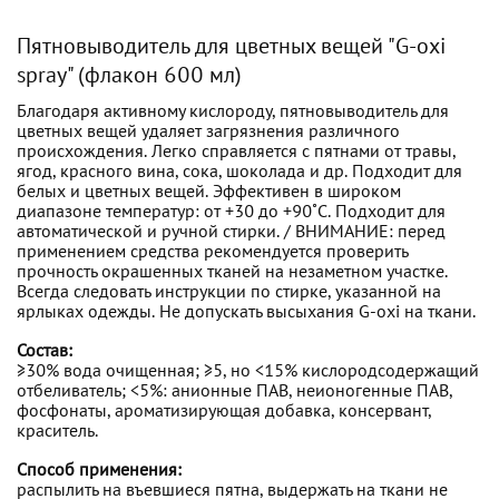
Пятновыводитель для цветных вещей "G-oxi
spray" (флакон 600 мл)
Благодаря активному кислороду, пятновыводитель для
цветных вещей удаляет загрязнения различного
происхождения. Легко cправляется с пятнами от травы,
ягод, красного вина, сока, шоколада и др. Подходит для
белых и цветных вещей. Эффективен в широком
диапазоне температур: от +30 до +90˚C. Подходит для
автоматической и ручной стирки. / ВНИМАНИЕ: перед
применением средства рекомендуется проверить
прочность окрашенных тканей на незаметном участке.
Всегда следовать инструкции по стирке, указанной на
ярлыках одежды. Не допускать высыхания G-oxi на ткани.
Состав:
≥30% вода очищенная; ≥5, но <15% кислородсодержащий
отбеливатель; <5%: анионные ПАВ, неионогенные ПАВ,
фосфонаты, ароматизирующая добавка, консервант,
краситель.
Способ применения:
распылить на въевшиеся пятна, выдержать на ткани не