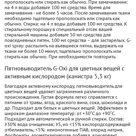
прополоскать или стирать как обычно. При замачивании:
на 4 л воды добавьте 100 мл средства. Время для
замачивания - не более 5 часов. После замачивания ткани
необходимо тщательно прополоскать или стирать как
обычно. Стирка: на 4 л воды добавьте 100 мл средства. К
стиральному порошку в специальный отсек вашей
стиральной машины добавьте 50 мл средства для
повседневных пятен, 100 мл средства – для застарелых. G-
oxi spray: распылить на въевшиеся пятна, выдержать на
ткани не более 10 минут, тщательно прополоскать или
стирать как обычно. При необходимости повторить.
Пятновыводитель G-Oxi для цветных вещей с
активным кислородом (канистра 5,3 кг)
Благодаря активному кислороду, пятновыводитель для
цветных вещей удаляет загрязнения различного
происхождения. Густая формула легко справляется с
пятнами от травы, ягод, красного вина, сока, шоколада и
др. Подходит для белых и цветных вещей. Эффективен в
широком диапазоне температур: от +30˚C до +90˚C.
Подходит для автоматической и ручной стирки. Состав:
≥30% вода очищенная; ≥5, но <15% кислородсодержащий
отбеливатель; <5%: неионогенные ПАВ, хлорид натрия,
фосфонаты, ароматизирующая добавка, консервант,