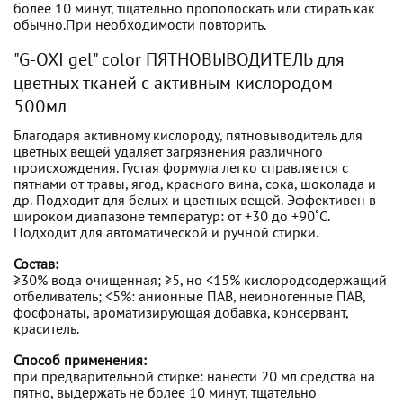
более 10 минут, тщательно прополоскать или стирать как
обычно.При необходимости повторить.
"G-OXI gel" color ПЯТНОВЫВОДИТЕЛЬ для
цветных тканей с активным кислородом
500мл
Благодаря активному кислороду, пятновыводитель для
цветных вещей удаляет загрязнения различного
происхождения. Густая формула легко справляется с
пятнами от травы, ягод, красного вина, сока, шоколада и
др. Подходит для белых и цветных вещей. Эффективен в
широком диапазоне температур: от +30 до +90˚C.
Подходит для автоматической и ручной стирки.
Состав:
≥30% вода очищенная; ≥5, но <15% кислородсодержащий
отбеливатель; <5%: анионные ПАВ, неионогенные ПАВ,
фосфонаты, ароматизирующая добавка, консервант,
краситель.
Способ применения:
при предварительной стирке: нанести 20 мл средства на
пятно, выдержать не более 10 минут, тщательно