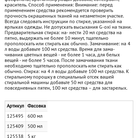
краситель. Способ применения: Внимание: перед
применением средства рекомендуется проверить
прочность окрашенных тканей на незаметном участке.
Всегда следовать инструкции по стирке, указанной на
ярлыках одежды. Не допускать высыхания G-oxi на ткани.
Предварительная стирка: на- нести 20 мл средства на
пятно, выдержать не более 10 минут, тщательно
прополоскать или стирать как обычно. Замачивание: на 4
л воды добавьте 100 мл средства. Время для зама-
чивания цветных вещей - не более 1 часа, для белых
вещей - не более 5 часов. После замачивания ткани
необходимо тщательно прополоскать или стирать как
обычно. Стирка: на 4 л воды добавьте 100 мл средства. К
стиральному порошку в специальный отсек вашей
стиральной машины добавьте 50 мл средства для
повседневных пятен, 100 мл средства – для застарелых.
Артикул
Фасовка
125495
600 мл
125409
500 мл
125538
5 кг