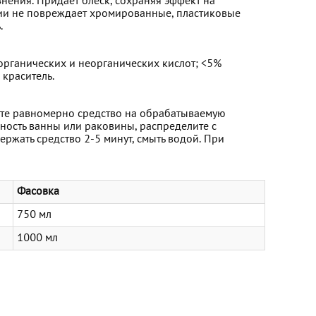
знения. Придает блеск, сохраняя эффект на
ии не повреждает хромированные, пластиковые
.
органических и неорганических кислот; <5%
 краситель.
ите равномерно средство на обрабатываемую
хность ванны или раковины, распределите с
жать средство 2-5 минут, смыть водой. При
Фасовка
750 мл
1000 мл