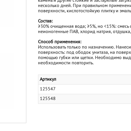
камень и другие стойкие и застарелые загря
несколько дней. При правильном применен
поверхности, кислотостойкую плитку и эмаль
Состав:
≥30% очищенная вода; ≥5%, но <15%: смесь 
неионогенные ПАВ, хлорид натрия, отдушка,
Способ применения:
Использовать только по назначению. Нанес
поверхность: под ободок унитаза, на повер
помощью губки или щетки. Необходимо выдер
необходимости повторить.
Артикул
125547
125548