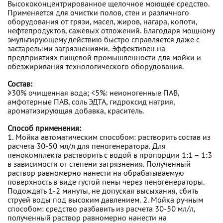
Высококонцентрированное щелочное моющее средство.
Применяется для очистки полов, стен и различного
оборудования от грязи, масел, жиров, нагара, копоти,
нефтепродуктов, сажевых отложений. Благодаря мощному
эмульгирующему действию быстро справляется даже с
застарелыми загрязнениями. Эффективен на
предприятиях пищевой промышленности для мойки и
обезжиривания технологического оборудования.
Состав:
≥30% очищенная вода; <5%: неионогенные ПАВ,
амфотерные ПАВ, соль ЭДТА, гидроксид натрия,
ароматизирующая добавка, краситель.
Способ применения:
1. Мойка автоматическим способом: растворить состав из
расчета 30-50 мл/л для пеногенератора. Для
пенокомплекта растворить с водой в пропорции 1:1 – 1:3
в зависимости от степени загрязнения. Полученный
раствор равномерно нанести на обрабатываемую
поверхность в виде густой пены через пеногенераторы.
Подождать 1-2 минуты, не допуская высыхания, сбить
струей воды под высоким давлением. 2. Мойка ручным
способом: средство разбавить из расчета 30-50 мл/л,
полученный раствор равномерно нанести на