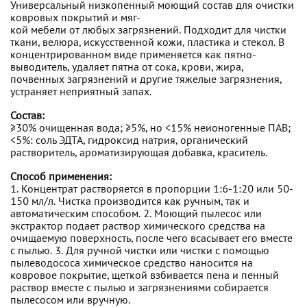
Универсальный низкопенный моющий состав для очистки
ковровых покрытий и мяг-
кой мебели от любых загрязнений. Подходит для чистки
ткани, велюра, искусственной кожи, пластика и стекол. В
концентрированном виде применяется как пятно-
выводитель, удаляет пятна от сока, крови, жира,
почвенных загрязнений и другие тяжелые загрязнения,
устраняет неприятный запах.
Состав:
≥30% очищенная вода; ≥5%, но <15% неионогенные ПАВ;
<5%: соль ЭДТА, гидроксид натрия, органический
растворитель, ароматизирующая добавка, краситель.
Способ применения:
1. Концентрат растворяется в пропорции 1:6-1:20 или 50-
150 мл/л. Чистка производится как ручным, так и
автоматическим способом. 2. Моющий пылесос или
экстрактор подает раствор химического средства на
очищаемую поверхность, после чего всасывает его вместе
с пылью. 3. Для ручной чистки или чистки с помощью
пылеводососа химическое средство наносится на
ковровое покрытие, щеткой взбивается пена и пенный
раствор вместе с пылью и загрязнениями собирается
пылесосом или вручную.