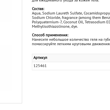
для ежедневного ухода за кожей тела.
Состав:
Aqua, Sodium Laureth Sulfate, Cocamidopropyl 
Sodium Chloride, fragrance (among them Benzy
Polyquaternium-7, Coconut Oil, Tetrasodium EDT
Methylisothiazolinone, dye.
Способ применения:
Нанесите небольшое количество геля на губк
помассируйте легкими круговыми движениям
Артикул
125461