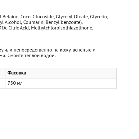
Betaine, Coco-Glucoside, Glyceryl Oleate, Glycerin,
l Alcohol, Coumarin, Benzyl benzoate),
A, Citric Acid, Methylchloroisothiazolinone,
у или непосредственно на кожу, вспеньте и
и. Смойте теплой водой.
Фасовка
750 мл