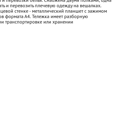
и перевозки белья. Снабжена двумя полками, одна
ать и перевозить плечевую одежду на вешалках.
рцевой стенке - металлический планшет с зажимом
в формата А4. Тележка имеет разборную
ри транспортировке или хранении