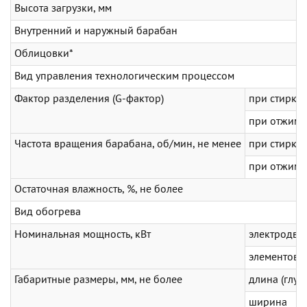
Высота загрузки, мм
Внутренний и наружный барабан
Облицовки*
Вид управления технологическим процессом
Фактор разделения (G-фактор)
при стирке
при отжиме
Частота вращения барабана, об/мин, не менее
при стирке
при отжиме
Остаточная влажность, %, не более
Вид обогрева
Номинальная мощность, кВт
электродви
элементов 
Габаритные размеры, мм, не более
длина (глуб
ширина