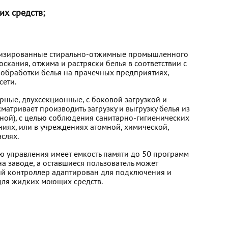
х средств;
атизированные стирально-отжимные промышленного
скания, отжима и растряски белья в соответствии с
обработки белья на прачечных предприятиях,
сети.
ные, двухсекционные, с боковой загрузкой и
матривает производить загрузку и выгрузку белья из
ной), с целью соблюдения санитарно-гигиенических
иях, или в учреждениях атомной, химической,
слях.
ю управления имеет емкость памяти до 50 программ
а заводе, а оставшиеся пользователь может
ный контроллер адаптирован для подключения и
для жидких моющих средств.