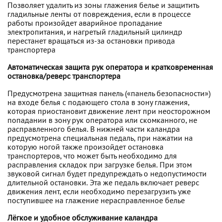
Позволяет удалить из зоны глажения белье и защитить
гладильные ленты от повреждения, если в процессе
работы произойдет аварийное пропадание
электропитания, и нагретый гладильный цилиндр
перестанет вращаться из-за остановки привода
транспортера
Автоматическая защита рук оператора и кратковременная
остановка/реверс транспортера
Предусмотрена защитная панель («панель безопасности»)
на входе белья с подающего стола в зону глажения,
которая приостановит движение лент при неосторожном
попадании в зону рук оператора или скомканного, не
расправленного белья. В нижней части каландра
предусмотрена специальная педаль, при нажатии на
которую ногой также произойдет остановка
транспортеров, что может быть необходимо для
расправления складок при загрузке белья. При этом
звуковой сигнал будет предупреждать о недопустимости
длительной остановки. Эта же педаль включает реверс
движения лент, если необходимо перезагрузить уже
поступившее на глажение нерасправленное белье
Лёгкое и удобное обслуживание каландра