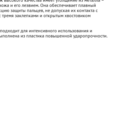
 высокого качества имеет утолщение из металла –
ножа и его лезвием. Она обеспечивает плавный
кцию защиты пальцев, не допуская их контакта с
 с тремя заклепками и открытым хвостовиком
 подходит для интенсивного использования и
выполнена из пластика повышенной ударопрочности.