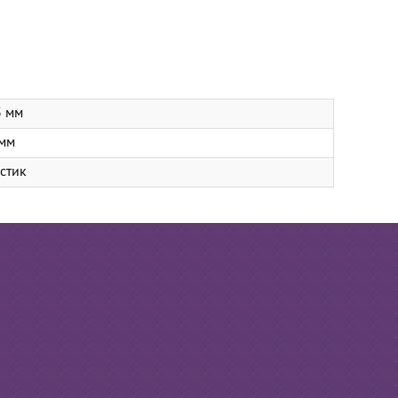
5 мм
 мм
стик