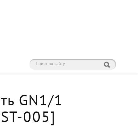
сть GN1/1
 ST-005]