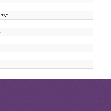
GN1/1
C