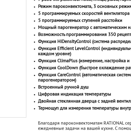
Режим пароконвектомата, 3 основных режи
5 программируемых скоростей вентилятора
5 программируемых ступеней расстойки
Мощный парогенератор с автоматическим 
Возможность программирования 350 рецепто
Функция HiDensityControl (система распред
Функция Efficient LevelControl (индивидуал
каждом уровне)
Функция ClimaPlus (измерение, настройка и
Функция CoolDown (быстрое охлаждение ра
Функция CareControl (автоматическая систем
парогенератором)
Встроенный ручной душ
Цифровая индикация температуры
Двойная стеклянная дверца с задней венти
Термощуп для измерения температуры внутри
Благодаря пароконвектоматам RATIONAL сери
ежедневные задачи на вашей кухне. С помо