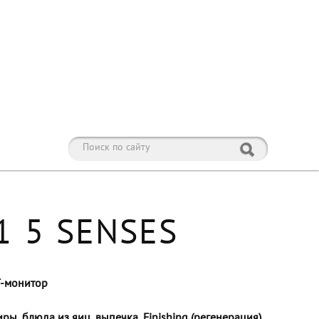
1 5 SENSES
T-монитор
ры, блюда из яиц, выпечка, Finishing (регенерация)