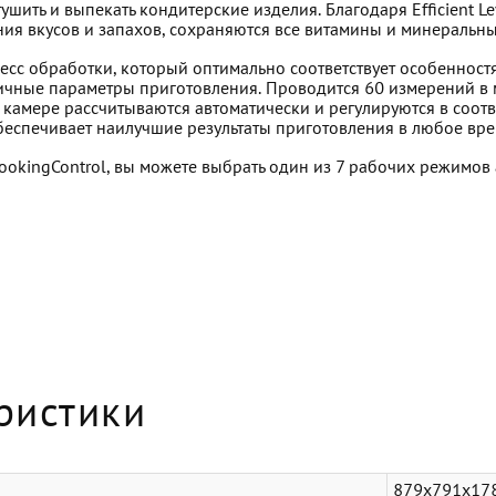
 тушить и выпекать кондитерские изделия. Благодаря Efficient 
ия вкусов и запахов, сохраняются все витамины и минеральные
есс обработки, который оптимально соответствует особенност
ичные параметры приготовления. Проводится 60 измерений в м
 камере рассчитываются автоматически и регулируются в соот
еспечивает наилучшие результаты приготовления в любое вре
ookingControl, вы можете выбрать один из 7 рабочих режимов
ристики
879x791x17