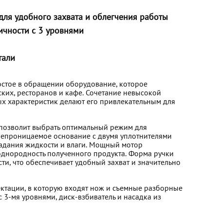
для удобного захвата и облегчения работы
ичности с 3 уровнями
тали
остое в обращении оборудование, которое
ких, ресторанов и кафе. Сочетание невысокой
ых характеристик делают его привлекательным для
 позволит выбрать оптимальный режим для
непроницаемое основание с двумя уплотнителями
адания жидкости и влаги. Мощный мотор
днородность полученного продукта. Форма ручки
ти, что обеспечивает удобный захват и значительно
ктации, в которую входят нож и съемные разборные
с 3-мя уровнями, диск-взбиватель и насадка из