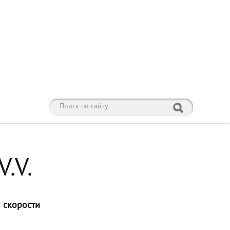
.V.
 скорости