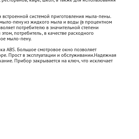
 ресторанов, кафе, школ, а также для использования
ен встроенной системой приготовления мыла-пены.
мыло-пену из жидкого мыла и воды (в процентном
зволяет потребителю в значительной степени
этом, потребитель , в качестве расходного
вое мыло-пену.
ка ABS. Большое смотровое окно позволяет
оре. Прост в эксплуатации и обслуживании.Надежная
кание. Прибор закрывается на ключ, что исключает