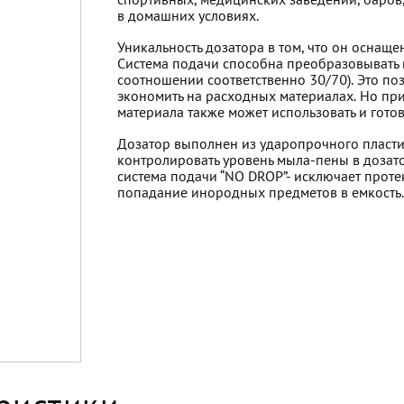
спортивных, медицинских заведений, баров,
в домашних условиях.
Уникальность дозатора в том, что он оснащ
Система подачи способна преобразовывать 
соотношении соответственно 30/70). Это по
экономить на расходных материалах. Но при 
материала также может использовать и гото
Дозатор выполнен из ударопрочного пласти
контролировать уровень мыла-пены в дозат
система подачи “NO DROP”- исключает проте
попадание инородных предметов в емкость.