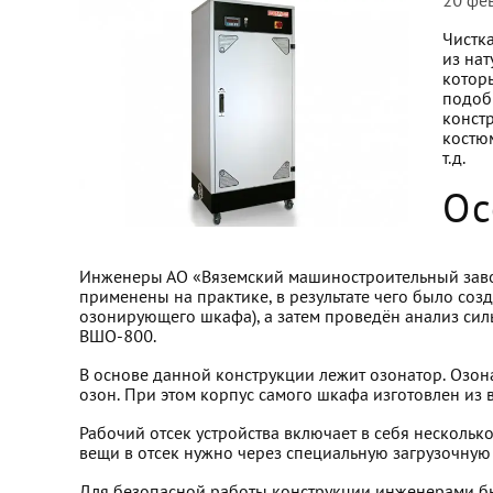
20 фе
Чистк
из нат
которы
подоб
конст
костюм
т.д.
Ос
Инженеры АО «Вяземский машиностроительный заво
применены на практике, в результате чего было со
озонирующего шкафа), а затем проведён анализ сил
ВШО-800.
В основе данной конструкции лежит озонатор. Озонат
озон. При этом корпус самого шкафа изготовлен и
Рабочий отсек устройства включает в себя нескольк
вещи в отсек нужно через специальную загрузочную 