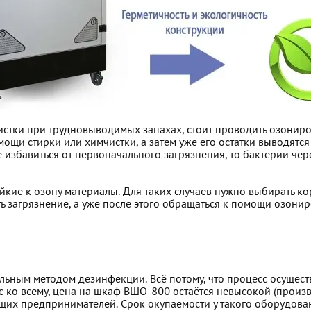
истки при трудновыводимых запахах, стоит проводить озониро
помощи стирки или химчистки, а затем уже его остатки выводя
е избавиться от первоначального загрязнения, то бактерии че
тойкие к озону материалы. Для таких случаев нужно выбирать к
ть загрязнение, а уже после этого обращаться к помощи озони
ьным методом дезинфекции. Всё потому, что процесс осущест
с ко всему, цена на шкаф ВШО-800 остаётся невысокой (произв
щих предпринимателей. Срок окупаемости у такого оборудован