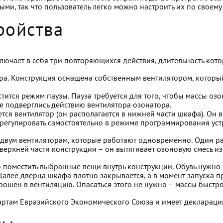
ыми, так что пользователь легко можно настроить их по своем
ройства
лючает в себя три повторяющихся действия, длительность кото
ра. Конструкция оснащена собственным вентилятором, который
тится режим паузы. Пауза требуется для того, чтобы массы озо
е подверглись действию вентилятора озонатора.
ся вентилятор (он располагается в нижней части шкафа). Он 
регулировать самостоятельно в режиме программирования уст
двум вентиляторам, которые работают одновременно. Один ра
верхней части конструкции – он вытягивает озоновую смесь из
 поместить выбранные вещи внутрь конструкции. Обувь нужно р
Далее дверца шкафа плотно закрывается, а в момент запуска п
ошен в вентиляцию. Опасаться этого не нужно – массы быстр
ртам Евразийского Экономического Союза и имеет декларацию