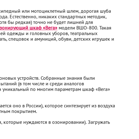
осипедный или мотоциклетный шлем, дорогая шуба
ода. Естественно, никаких стандартных методик,
отя бы редкая) точно не будет лишней для
зонирующий шкаф «Вега»
модели ВШО-800. Такая
ей одежды и головных уборов, театральных
ать, спецовок и амуниций, обуви, детских игрушек и
оновых устройств. Собранные знания были
ытаний (в том числе и среди аналогов
дан уникальный по многим параметрам шкаф «Вега»
ется оно в России), которое синтезирует из воздуха
итным покрытием.
я, которые нуждаются в озонировании). Загружать