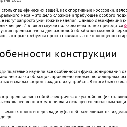
враля 2023
а столь специфических вещей, как спортивные кроссовки, вел
урального меха – это дело сложное и требующее особого подх
е могут запросто уничтожить изделия. Однако дезинфекция (х
ных вещей. И в таком случае пользователю точно пригодится
о
рукция предназначена для озоновой обработки меховой верхн
ов, которые требуется просто освежить, а не полноценно стир
обенности конструкции
д» тщательно изучили все особенности функционирования оз
здано несколько образцов, проведено множество обширных исп
ьных и слабых сторон каждого из устройств. В итоге был соз
ор представляет собой электрическое устройство (изготавлива
з высококачественного материала и оснащён специальным защ
о съёмных полок и перекладину (на ней развешиваются издели
дверь.