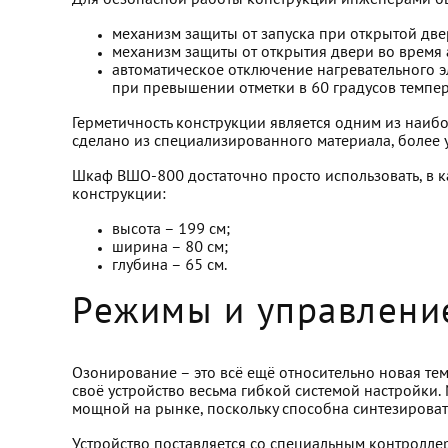
Для безопасной работы конструкции инженерами б
механизм защиты от запуска при открытой две
механизм защиты от открытия двери во время 
автоматическое отключение нагревательного э
при превышении отметки в 60 градусов темпер
Герметичность конструкции является одним из наиб
сделано из специализированного материала, более у
Шкаф ВШО-800 достаточно просто использовать, в к
конструкции:
высота – 199 см;
ширина – 80 см;
глубина – 65 см.
Режимы и управлени
Озонирование – это всё ещё относительно новая тема
своё устройство весьма гибкой системой настройки
мощной на рынке, поскольку способна синтезировать 
Устройство поставляется со специальным контроллер