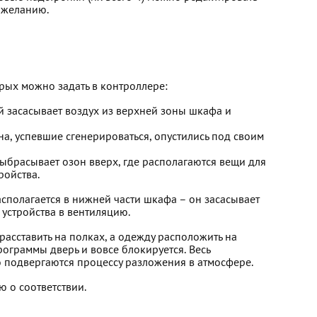
у желанию.
рых можно задать в контроллере:
 засасывает воздух из верхней зоны шкафа и
на, успевшие сгенерироваться, опустились под своим
выбрасывает озон вверх, где располагаются вещи для
ройства.
сполагается в нижней части шкафа – он засасывает
 устройства в вентиляцию.
асставить на полках, а одежду расположить на
рограммы дверь и вовсе блокируется. Весь
о подвергаются процессу разложения в атмосфере.
 о соответствии.