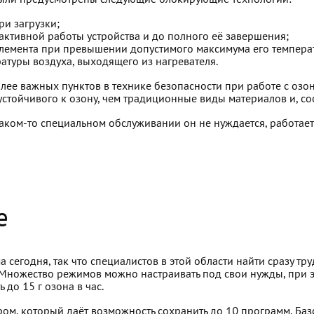
ыли предусмотрены следующие блокирующие технологии:
ри загрузки;
активной работы устройства и до полного её завершения;
лемента при превышении допустимого максимума его температу
атуры воздуха, выходящего из нагревателя.
олее важных пунктов в технике безопасности при работе с оз
стойчивого к озону, чем традиционные виды материалов и, соо
аком-то специальном обслуживании он не нуждается, работает
е
 сегодня, так что специалистов в этой области найти сразу т
. Множество режимов можно настраивать под свои нужды, при 
до 15 г озона в час.
ом, который даёт возможность сохранить до 10 программ. Баз