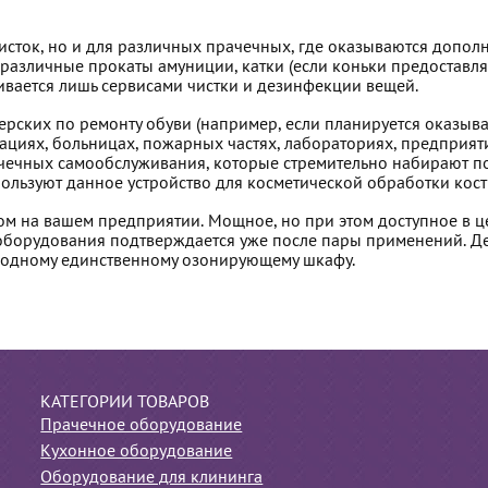
сток, но и для различных прачечных, где оказываются дополн
, различные прокаты амуниции, катки (если коньки предоставл
чивается лишь сервисами чистки и дезинфекции вещей.
ских по ремонту обуви (например, если планируется оказывать
изациях, больницах, пожарных частях, лабораториях, предпри
чечных самообслуживания, которые стремительно набирают по
ользуют данное устройство для косметической обработки кост
м на вашем предприятии. Мощное, но при этом доступное в це
 оборудования подтверждается уже после пары применений. Д
ря одному единственному озонирующему шкафу.
КАТЕГОРИИ ТОВАРОВ
Прачечное оборудование
Кухонное оборудование
Оборудование для клининга