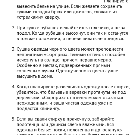
планируете
вывесить белье на улице. Если желаете сохранить
сухими складки брюк или джинсов, сложите их
«стрелками» кверху.
При сушке рубашек вешайте их за плечики, а не за
подол. Когда рубашки высохнут, они так и останутся
в том же положении, и перевешивать не придется.
Сушка одежды черного цвета может преподнести
неприятный «сюрприз». Темный оттенок способен
исчезнуть на солнце, причем, неравномерно.
Особенно в местах, подверженных прямым
солнечным лучам. Одежду черного цвета лучше
высушить в доме.
Когда планируете развешивать одежду после стирки,
убедитесь, что бельевые веревки протянуты не под
деревьями. «Сюрприз» от птичек может оказаться
неожиданным, и ваша чистая одежда уже не
поддастся клинингу.
Если вы сдали стирку в прачечную, забирайте
полотенца или джинсы слегка влажными. Вся
одежда и белье: носки, полотенца и др. останутся