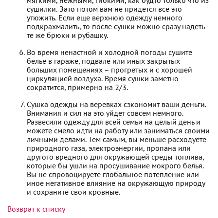
мягкими, нежными, гибкими, как будто только что из
сушилки. Зато потом вам не придется все это
утюжить. Если еще верхнюю одежду немного
подкрахмалить, то после сушки можно сразу надеть
те же брюки и рубашку.
Во время ненастной и холодной погоды сушите
белье в гараже, подвале или иных закрытых
больших помещениях – прогретых и с хорошей
циркуляцией воздуха. Время сушки заметно
сократится, примерно на 2/3.
Сушка одежды на веревках сэкономит ваши деньги.
Внимания и сил на это уйдет совсем немного.
Развесили одежду для всей семьи на целый день и
можете смело идти на работу или заниматься своими
личными делами. Тем самым, вы меньше расходуете
природного газа, электроэнергии, пропана или
другого вредного для окружающей среды топлива,
которые бы ушли на просушивание мокрого белья.
Вы не спровоцируете глобальное потепление или
иное негативное влияние на окружающую природу
и сохраните свои кровные.
Возврат к списку