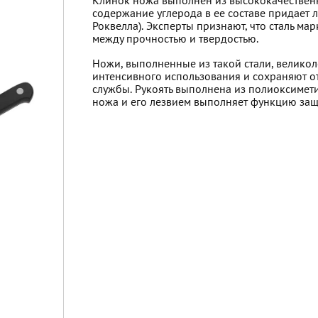
Клинок ножа выполнен из высококачестве
содержание углерода в ее составе придает 
Роквелла). Эксперты признают, что сталь м
между прочностью и твердостью.
Ножи, выполненные из такой стали, великол
интенсивного использования и сохраняют о
службы. Рукоять выполнена из полиоксимети
ножа и его лезвием выполняет функцию защи