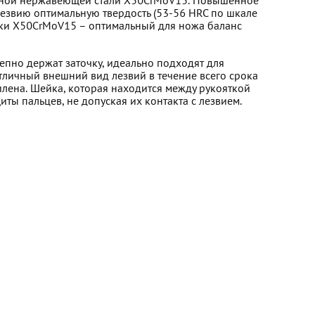
нной нержавеющей стали X50CrMoV15. Повышенное
лезвию оптимальную твердость (53-56 HRC по шкале
арки X50CrMoV15 – оптимальный для ножа баланс
епно держат заточку, идеально подходят для
тличный внешний вид лезвий в течение всего срока
лена. Шейка, которая находится между рукояткой
ты пальцев, не допуская их контакта с лезвием.