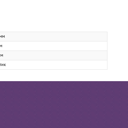
мм
м
мм
тик