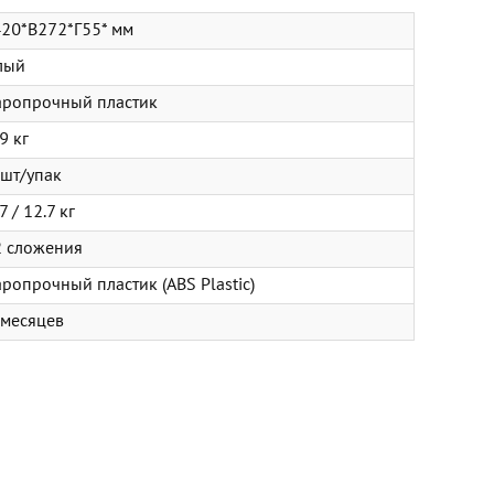
20*В272*Г55* мм
лый
аропрочный пластик
9 кг
 шт/упак
7 / 12.7 кг
2 сложения
аропрочный пластик (ABS Plastic)
 месяцев